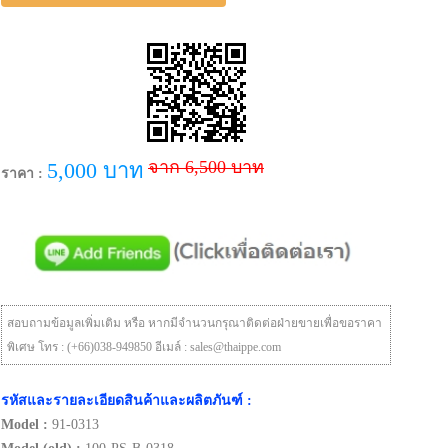
จาก 6,500 บาท
5,000 บาท
ราคา :
สอบถามข้อมูลเพิ่มเติม หรือ หากมีจำนวนกรุณาติดต่อฝ่ายขายเพื่อขอราคา
พิเศษ โทร : (+66)038-949850 อีเมล์ : sales@thaippe.com
รหัสและรายละเอียดสินค้าและผลิตภันฑ์ :
Model :
91-0313