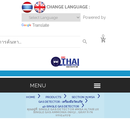
CHANGE LANGUAGE :
Powered by
Translate
0
HOME
PRODUCTS
SECTION 75 MSA
GAS DETECTOR - เครื่องมือวัดแก๊ส
42-SINGLE GAS DETECTOR
คุณอยู่ที่:
SINGLE GAS DETECTOR #MSA ALTAIR 2X
SINGLE GAS AMMONIA (NH3) , GRAY P/N
10154079