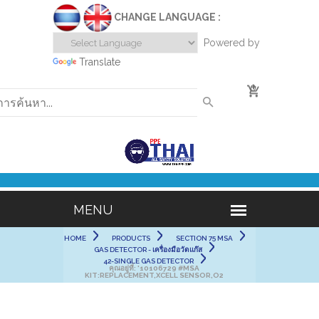
CHANGE LANGUAGE :
Powered by
Translate
0
HOME
PRODUCTS
SECTION 75 MSA
GAS DETECTOR - เครื่องมือวัดแก๊ส
42-SINGLE GAS DETECTOR
คุณอยู่ที่:
'10106729 #MSA
KIT:REPLACEMENT,XCELL SENSOR,O2