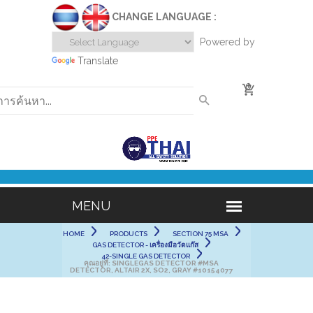
CHANGE LANGUAGE :
Powered by
Translate
0
HOME
PRODUCTS
SECTION 75 MSA
GAS DETECTOR - เครื่องมือวัดแก๊ส
42-SINGLE GAS DETECTOR
คุณอยู่ที่:
SINGLEGAS DETECTOR #MSA
DETECTOR, ALTAIR 2X, SO2, GRAY #10154077