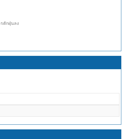
รตักฝุ่นลง