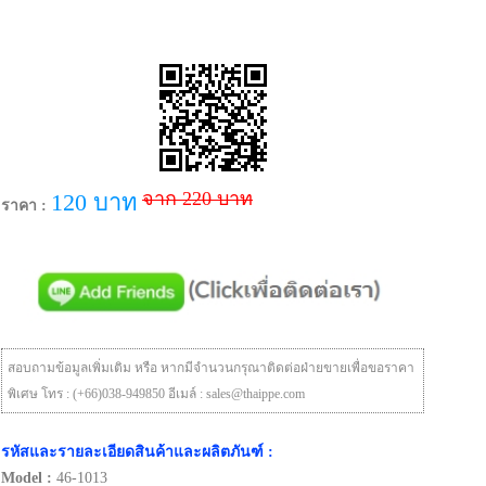
จาก 220 บาท
120 บาท
ราคา :
สอบถามข้อมูลเพิ่มเติม หรือ หากมีจำนวนกรุณาติดต่อฝ่ายขายเพื่อขอราคา
พิเศษ โทร : (+66)038-949850 อีเมล์ : sales@thaippe.com
รหัสและรายละเอียดสินค้าและผลิตภันฑ์ :
Model :
46-1013