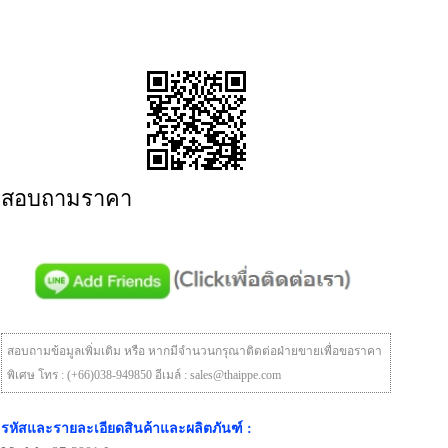
สอบถามราคา
สอบถามข้อมูลเพิ่มเติม หรือ หากมีจำนวนกรุณาติดต่อฝ่ายขายเพื่อขอราคา
พิเศษ โทร : (+66)038-949850 อีเมล์ : sales@thaippe.com
รหัสและรายละเอียดสินค้าและผลิตภันฑ์ :