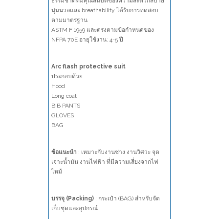
ธรรมชาติที่มีคุณสมบัติของความสะดวกสบาย
นุ่มนวลและ breathability ได้รับการทดสอบ
ตามมาตรฐาน
ASTM F 1959 และตรงตามข้อกำหนดของ
NFPA 70E อายุใช้งาน: 4-5 ปี
Arc flash protective suit
ประกอบด้วย
Hood
Long coat
BIB PANTS
GLOVES
BAG
ข้อแนะนำ
: เหมาะกับงานช่าง งานวิศวะ จุด
เจาะน้ำมัน งานไฟฟ้า ที่มีความเสี่ยงจากไฟ
ไหม้
บรรจุ (Packing)
: กระเป๋า (BAG) สำหรับจัด
เก็บชุดและอุปกรณ์