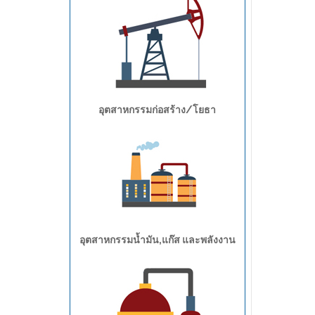
อุตสาหกรรมก่อสร้าง/โยธา
อุตสาหกรรมน้ำมัน,แก๊ส และพลังงาน