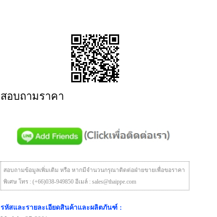
สอบถามราคา
สอบถามข้อมูลเพิ่มเติม หรือ หากมีจำนวนกรุณาติดต่อฝ่ายขายเพื่อขอราคา
พิเศษ โทร : (+66)038-949850 อีเมล์ : sales@thaippe.com
รหัสและรายละเอียดสินค้าและผลิตภันฑ์ :