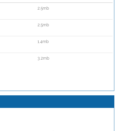
2.5mb
2.5mb
1.4mb
3.2mb