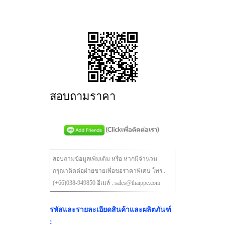
สอบถามราคา
สอบถามข้อมูลเพิ่มเติม หรือ หากมีจำนวน
กรุณาติดต่อฝ่ายขายเพื่อขอราคาพิเศษ โทร :
(+66)038-949850 อีเมล์ : sales@thaippe.com
รหัสและรายละเอียดสินค้าและผลิตภันฑ์
: