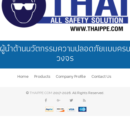
ผู้นำด้านนวัตกรรมความปลอดภัยแบบคร
วงจร
Home
Products
Company Profile
Contact Us
©
THAIPPE.COM
2017-2026. All Rights Reserved.