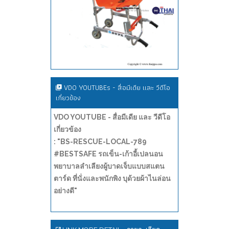
VDO YOUTUBEs - สื่อมีเดีย และ วีดีโอ
เกี่ยวข้อง
VDO YOUTUBE - สื่อมีเดีย และ วีดีโอ
เกี่ยวข้อง
: "BS-RESCUE-LOCAL-789
#BESTSAFE รถเข็น-เก้าอี้เปลนอน
พยาบาลลำเลียงผู้บาดเจ็บแบบสแตน
ตาร์ด ที่นั่งและพนักพิง บุด้วยผ้าไนล่อน
อย่างดี"