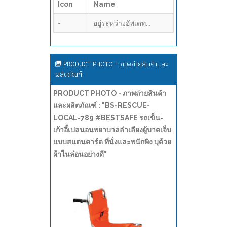
Icon
Name
-
อยู่ระหว่างอัพเดท...
PRODUCT PHOTO - ภาพถ่ายสินค้าและ
ผลิตภัณฑ์
PRODUCT PHOTO - ภาพถ่ายสินค้า
และผลิตภัณฑ์ : "BS-RESCUE-
LOCAL-789 #BESTSAFE รถเข็น-
เก้าอี้เปลนอนพยาบาลลำเลียงผู้บาดเจ็บ
แบบสแตนตาร์ด ที่นั่งและพนักพิง บุด้วย
ผ้าไนล่อนอย่างดี"