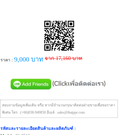
จาก 17,160 บาท
9,000 บาท
ราคา :
สอบถามข้อมูลเพิ่มเติม หรือ หากมีจำนวนกรุณาติดต่อฝ่ายขายเพื่อขอราคา
พิเศษ โทร : (+66)038-949850 อีเมล์ : sales@thaippe.com
รหัสและรายละเอียดสินค้าและผลิตภันฑ์ :