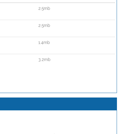
2.5mb
2.5mb
1.4mb
3.2mb