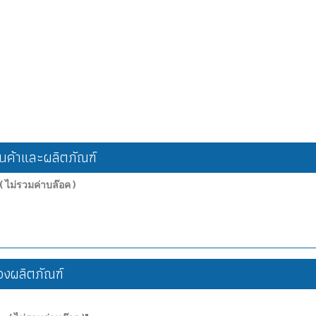
ค้าและผลิตภัณฑ์
( ไม่รวมค่าบล๊อค )
งผลิตภัณฑ์