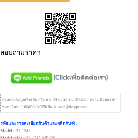
สอบถามราคา
สอบถามข้อมูลเพิ่มเติม หรือ หากมีจำนวนกรุณาติดต่อฝ่ายขายเพื่อขอราคา
พิเศษ โทร : (+66)038-949850 อีเมล์ : sales@thaippe.com
รหัสและรายละเอียดสินค้าและผลิตภันฑ์ :
Model :
31-1245