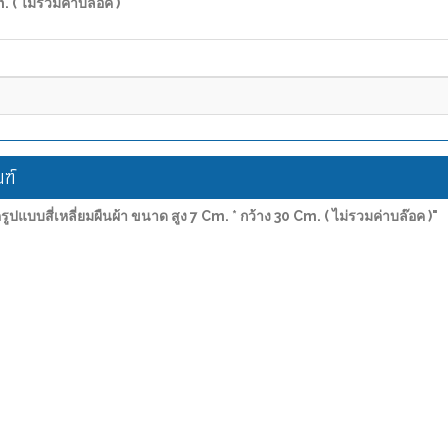
. ( ไม่รวมค่าบล๊อค )"
ฑ์
บสี่เหลี่ยมผืนผ้า ขนาด สูง 7 Cm. * กว้าง 30 Cm. ( ไม่รวมค่าบล๊อค )"