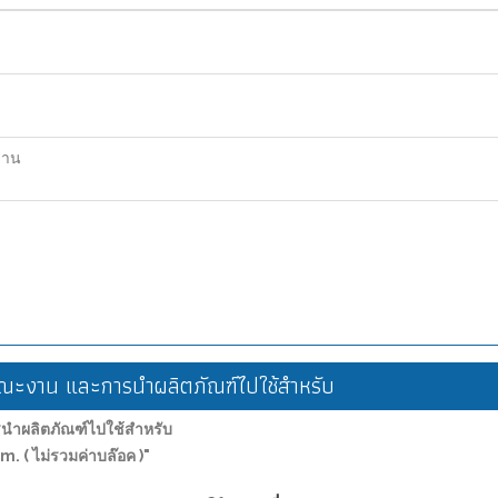
ฐาน
ะงาน และการนำผลิตภัณฑ์ไปใช้สำหรับ
ำผลิตภัณฑ์ไปใช้สำหรับ
m. ( ไม่รวมค่าบล๊อค )"