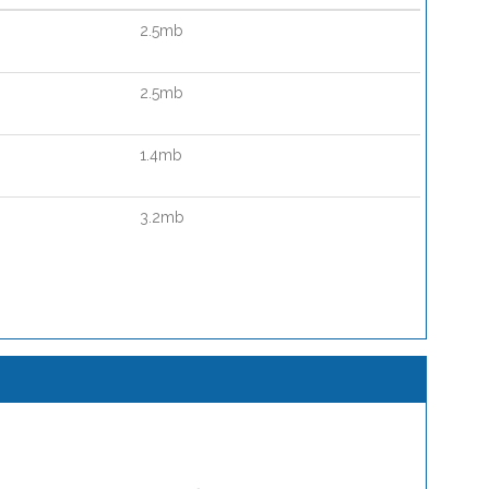
2.5mb
2.5mb
1.4mb
3.2mb