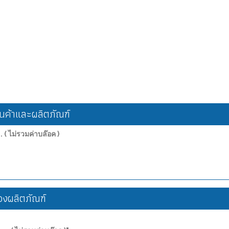
ค้าและผลิตภัณฑ์
 ( ไม่รวมค่าบล๊อค )
งผลิตภัณฑ์