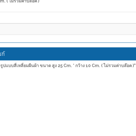
m. ( ไม่รวมค่าบล๊อค )"
ฑ์
บสี่เหลี่ยมผืนผ้า ขนาด สูง 25 Cm. * กว้าง 10 Cm. ( ไม่รวมค่าบล๊อค )"