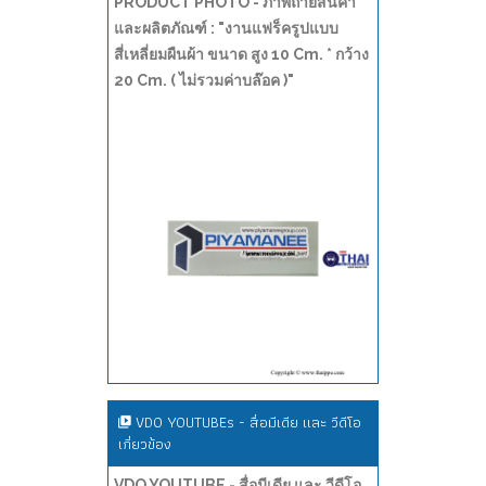
PRODUCT PHOTO - ภาพถ่ายสินค้า
และผลิตภัณฑ์ : "งานแฟร็ครูปแบบ
สี่เหลี่ยมผืนผ้า ขนาด สูง 10 Cm. * กว้าง
20 Cm. ( ไม่รวมค่าบล๊อค )"
VDO YOUTUBEs - สื่อมีเดีย และ วีดีโอ
เกี่ยวข้อง
VDO YOUTUBE - สื่อมีเดีย และ วีดีโอ