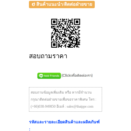
สินค้าแนะนำ/ติดต่อฝ่ายขาย
สอบถามราคา
สอบถามข้อมูลเพิ่มเติม หรือ หากมีจำนวน
กรุณาติดต่อฝ่ายขายเพื่อขอราคาพิเศษ โทร :
(+66)038-949850 อีเมล์ : sales@thaippe.com
รหัสและรายละเอียดสินค้าและผลิตภันฑ์
: