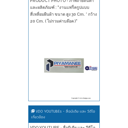
PRODUCT PHOTO - ภาพถ่ายสินค้า
และผลิตภัณฑ์ : "งานแฟร็ครูปแบบ
สี่เหลี่ยมผืนผ้า ขนาด สูง 30 Cm. * กว้าง
20 Cm. ( ไม่รวมค่าบล๊อค )"
VDO YOUTUBEs - สื่อมีเดีย และ วีดีโอ
เกี่ยวข้อง
VDO YOUTUBE - สื่อมีเดีย และ วีดีโอ