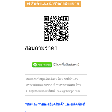
สินค้าแนะนำ/ติดต่อฝ่ายขาย
สอบถามราคา
สอบถามข้อมูลเพิ่มเติม หรือ หากมีจำนวน
กรุณาติดต่อฝ่ายขายเพื่อขอราคาพิเศษ โทร :
(+66)038-949850 อีเมล์ : sales@thaippe.com
รหัสและรายละเอียดสินค้าและผลิตภันฑ์
: