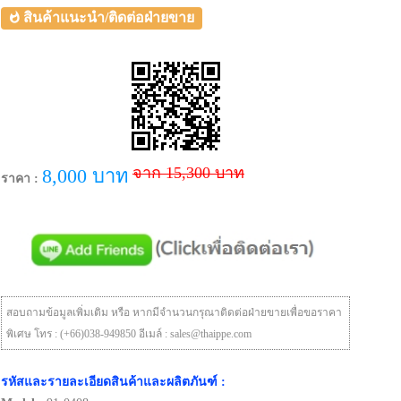
สินค้าแนะนำ/ติดต่อฝ่ายขาย
จาก 15,300 บาท
8,000 บาท
ราคา :
สอบถามข้อมูลเพิ่มเติม หรือ หากมีจำนวนกรุณาติดต่อฝ่ายขายเพื่อขอราคา
พิเศษ โทร : (+66)038-949850 อีเมล์ : sales@thaippe.com
รหัสและรายละเอียดสินค้าและผลิตภันฑ์ :