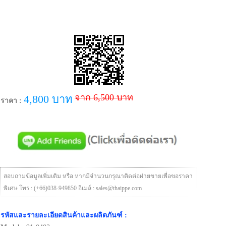
จาก 6,500 บาท
4,800 บาท
ราคา :
สอบถามข้อมูลเพิ่มเติม หรือ หากมีจำนวนกรุณาติดต่อฝ่ายขายเพื่อขอราคา
พิเศษ โทร : (+66)038-949850 อีเมล์ : sales@thaippe.com
รหัสและรายละเอียดสินค้าและผลิตภันฑ์ :